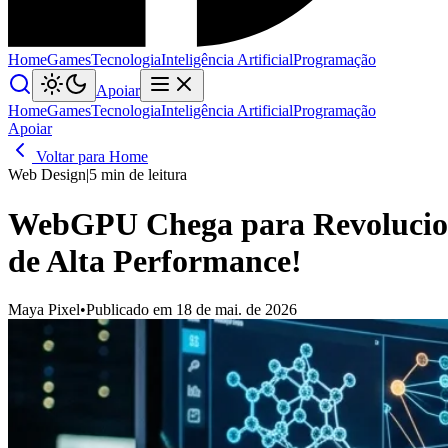
Home
Games
Tecnologia
Inteligência Artificial
Programação
Apoiar
Home
Games
Tecnologia
Inteligência Artificial
Programação
Apoiar
Voltar para Home
Web Design
|
5 min de leitura
WebGPU Chega para Revoluciona
de Alta Performance!
Maya Pixel
•
Publicado em 18 de mai. de 2026