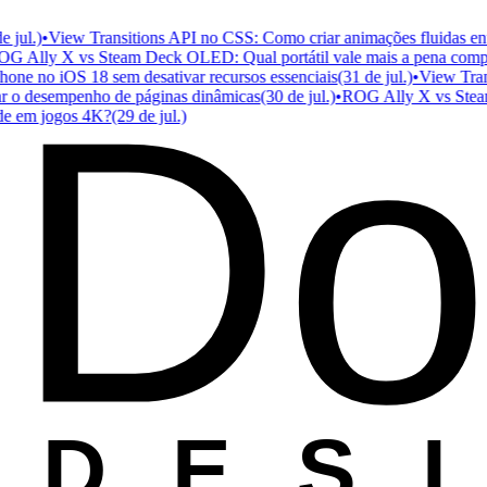
l.)
•
View Transitions API no CSS: Como criar animações fluidas entre 
lly X vs Steam Deck OLED: Qual portátil vale mais a pena comprar
Do
e no iOS 18 sem desativar recursos essenciais
(31 de jul.)
•
View Transit
o desempenho de páginas dinâmicas
(30 de jul.)
•
ROG Ally X vs Steam De
em jogos 4K?
(29 de jul.)
D