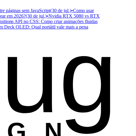
páginas sem JavaScript
(30 de jul.)
•
Como usar
 em 2026?
(30 de jul.)
•
Nvidia RTX 5080 vs RTX
ug
ions API no CSS: Como criar animações fluidas
ck OLED: Qual portátil vale mais a pena
ESIGN