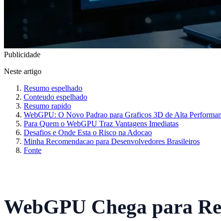
Publicidade
Neste artigo
Resumo espelhado
Conteudo espelhado
Resumo rapido
WebGPU: O Novo Padrao para Graficos 3D de Alta Performa
Para Quem o WebGPU Traz Vantagens Imediatas
Desafios e Onde Esta o Risco na Adocao
Minha Recomendacao para Desenvolvedores Brasileiros
Fonte
WebGPU Chega para Revo