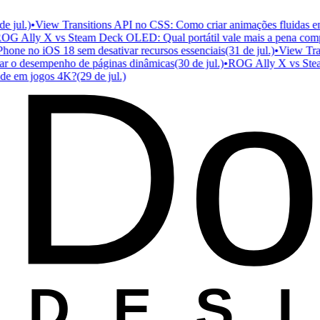
ul.)
•
View Transitions API no CSS: Como criar animações fluidas entre
Ally X vs Steam Deck OLED: Qual portátil vale mais a pena compra
Do
e no iOS 18 sem desativar recursos essenciais
(31 de jul.)
•
View Transit
 o desempenho de páginas dinâmicas
(30 de jul.)
•
ROG Ally X vs Steam D
em jogos 4K?
(29 de jul.)
D