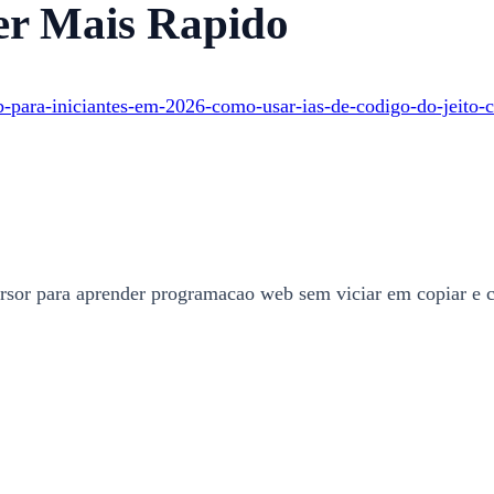
er Mais Rapido
-para-iniciantes-em-2026-como-usar-ias-de-codigo-do-jeito-c
sor para aprender programacao web sem viciar em copiar e c