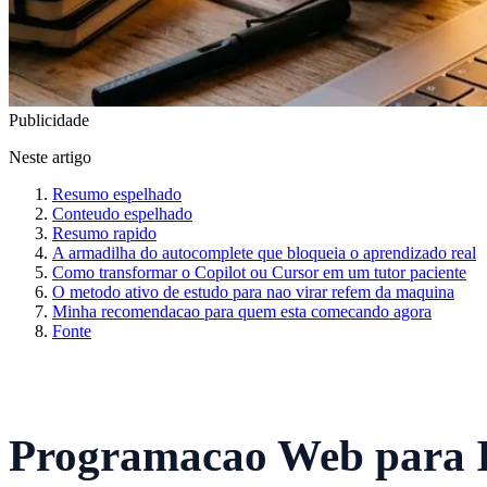
Publicidade
Neste artigo
Resumo espelhado
Conteudo espelhado
Resumo rapido
A armadilha do autocomplete que bloqueia o aprendizado real
Como transformar o Copilot ou Cursor em um tutor paciente
O metodo ativo de estudo para nao virar refem da maquina
Minha recomendacao para quem esta comecando agora
Fonte
Programacao Web para I