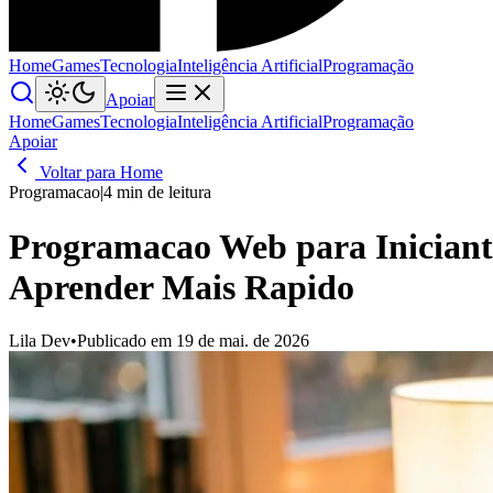
Home
Games
Tecnologia
Inteligência Artificial
Programação
Apoiar
Home
Games
Tecnologia
Inteligência Artificial
Programação
Apoiar
Voltar para Home
Programacao
|
4 min de leitura
Programacao Web para Iniciant
Aprender Mais Rapido
Lila Dev
•
Publicado em 19 de mai. de 2026