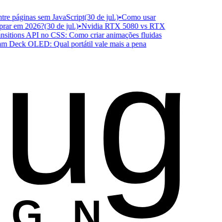
 páginas sem JavaScript
(30 de jul.)
•
Como usar
r em 2026?
(30 de jul.)
•
Nvidia RTX 5080 vs RTX
ug
ions API no CSS: Como criar animações fluidas
eck OLED: Qual portátil vale mais a pena
ESIGN