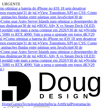
URGENTE
 otimizar a bateria do iPhone no iOS 18 sem desativar
sos essenciais
(31 de jul.)
•
View Transitions API no CSS: Como
 animações fluidas entre páginas sem JavaScript
(30 de
Como usar Astro Server Islands para otimizar o desempenho de
nas dinâmicas
(30 de jul.)
•
ROG Ally X vs Steam Deck OLED:
portátil vale mais a pena comprar em 2026?
(30 de jul.)
•
Nvidia
5080 vs RTX 4090: Vale a pena o upgrade em jogos 4K?
(29
.)
•
Como otimizar a bateria do iPhone no iOS 18 sem desativar
sos essenciais
(31 de jul.)
•
View Transitions API no CSS: Como
 animações fluidas entre páginas sem JavaScript
(30 de
Como usar Astro Server Islands para otimizar o desempenho de
nas dinâmicas
(30 de jul.)
•
ROG Ally X vs Steam Deck OLED:
portátil vale mais a pena comprar em 2026?
(30 de jul.)
•
Nvidia
5080 vs RTX 4090: Vale a pena o upgrade em jogos 4K?
(29
Doug
.)
D
ESIGN
Home
Games
Tecnologia
Inteligência Artificial
Programação