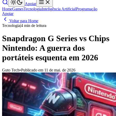
Apoiar
Home
Games
Tecnologia
Inteligência Artificial
Programação
Apoiar
Voltar para Home
Tecnologia
|
4 min de leitura
Snapdragon G Series vs Chips
Nintendo: A guerra dos
portáteis esquenta em 2026
Guto Tech
•
Publicado em 11 de mai. de 2026