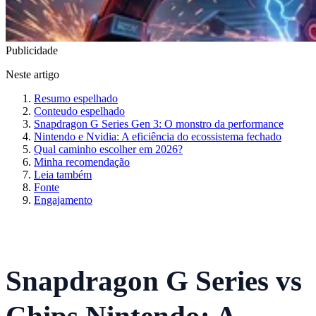
Publicidade
Neste artigo
Resumo espelhado
Conteudo espelhado
Snapdragon G Series Gen 3: O monstro da performance
Nintendo e Nvidia: A eficiência do ecossistema fechado
Qual caminho escolher em 2026?
Minha recomendação
Leia também
Fonte
Engajamento
Snapdragon G Series vs