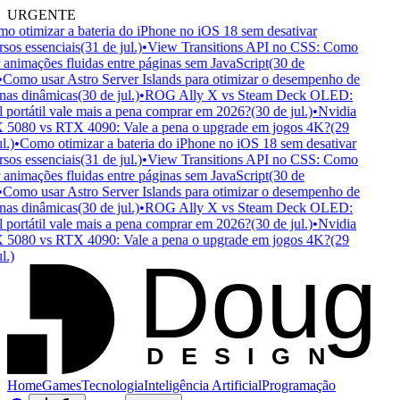
URGENTE
 otimizar a bateria do iPhone no iOS 18 sem desativar
sos essenciais
(31 de jul.)
•
View Transitions API no CSS: Como
 animações fluidas entre páginas sem JavaScript
(30 de
Como usar Astro Server Islands para otimizar o desempenho de
as dinâmicas
(30 de jul.)
•
ROG Ally X vs Steam Deck OLED:
portátil vale mais a pena comprar em 2026?
(30 de jul.)
•
Nvidia
5080 vs RTX 4090: Vale a pena o upgrade em jogos 4K?
(29
.)
•
Como otimizar a bateria do iPhone no iOS 18 sem desativar
sos essenciais
(31 de jul.)
•
View Transitions API no CSS: Como
 animações fluidas entre páginas sem JavaScript
(30 de
Como usar Astro Server Islands para otimizar o desempenho de
as dinâmicas
(30 de jul.)
•
ROG Ally X vs Steam Deck OLED:
portátil vale mais a pena comprar em 2026?
(30 de jul.)
•
Nvidia
5080 vs RTX 4090: Vale a pena o upgrade em jogos 4K?
(29
Doug
.)
D
ESIGN
Home
Games
Tecnologia
Inteligência Artificial
Programação