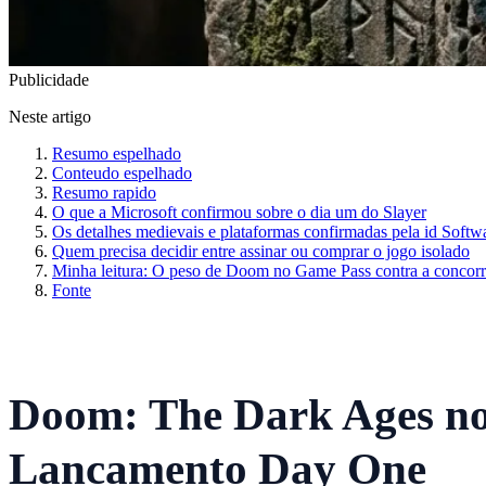
Publicidade
Neste artigo
Resumo espelhado
Conteudo espelhado
Resumo rapido
O que a Microsoft confirmou sobre o dia um do Slayer
Os detalhes medievais e plataformas confirmadas pela id Softw
Quem precisa decidir entre assinar ou comprar o jogo isolado
Minha leitura: O peso de Doom no Game Pass contra a concorr
Fonte
Doom: The Dark Ages no
Lancamento Day One