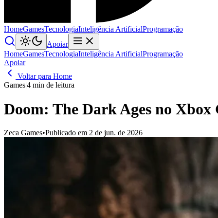
Home
Games
Tecnologia
Inteligência Artificial
Programação
Apoiar
Home
Games
Tecnologia
Inteligência Artificial
Programação
Apoiar
Voltar para Home
Games
|
4 min de leitura
Doom: The Dark Ages no Xbox 
Zeca Games
•
Publicado em 2 de jun. de 2026