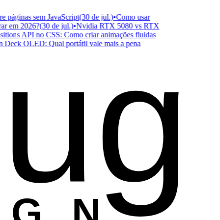
áginas sem JavaScript
(30 de jul.)
•
Como usar
 em 2026?
(30 de jul.)
•
Nvidia RTX 5080 vs RTX
ug
ons API no CSS: Como criar animações fluidas
k OLED: Qual portátil vale mais a pena
ESIGN