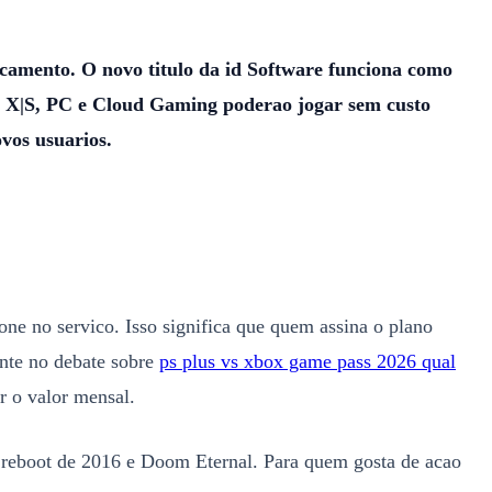
camento. O novo titulo da id Software funciona como
es X|S, PC e Cloud Gaming poderao jogar sem custo
vos usuarios.
ne no servico. Isso significa que quem assina o plano
ante no debate sobre
ps plus vs xbox game pass 2026 qual
r o valor mensal.
 reboot de 2016 e Doom Eternal. Para quem gosta de acao