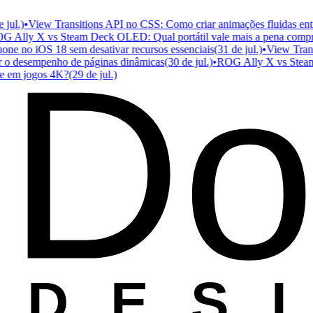
.)
•
View Transitions API no CSS: Como criar animações fluidas entre p
lly X vs Steam Deck OLED: Qual portátil vale mais a pena comprar
Do
 no iOS 18 sem desativar recursos essenciais
(31 de jul.)
•
View Transiti
 desempenho de páginas dinâmicas
(30 de jul.)
•
ROG Ally X vs Steam Dec
m jogos 4K?
(29 de jul.)
D