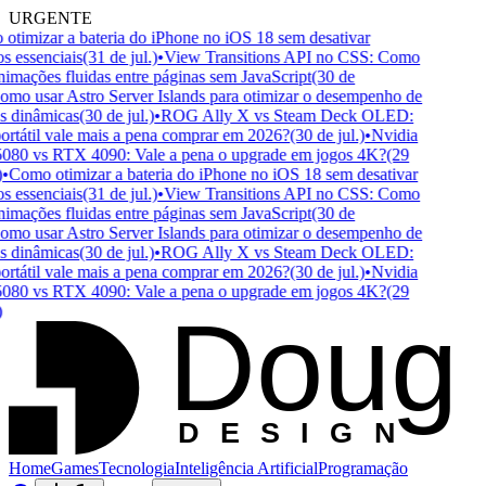
URGENTE
timizar a bateria do iPhone no iOS 18 sem desativar
s essenciais
(31 de jul.)
•
View Transitions API no CSS: Como
nimações fluidas entre páginas sem JavaScript
(30 de
mo usar Astro Server Islands para otimizar o desempenho de
 dinâmicas
(30 de jul.)
•
ROG Ally X vs Steam Deck OLED:
rtátil vale mais a pena comprar em 2026?
(30 de jul.)
•
Nvidia
80 vs RTX 4090: Vale a pena o upgrade em jogos 4K?
(29
•
Como otimizar a bateria do iPhone no iOS 18 sem desativar
s essenciais
(31 de jul.)
•
View Transitions API no CSS: Como
nimações fluidas entre páginas sem JavaScript
(30 de
mo usar Astro Server Islands para otimizar o desempenho de
 dinâmicas
(30 de jul.)
•
ROG Ally X vs Steam Deck OLED:
rtátil vale mais a pena comprar em 2026?
(30 de jul.)
•
Nvidia
80 vs RTX 4090: Vale a pena o upgrade em jogos 4K?
(29
Doug
D
ESIGN
Home
Games
Tecnologia
Inteligência Artificial
Programação