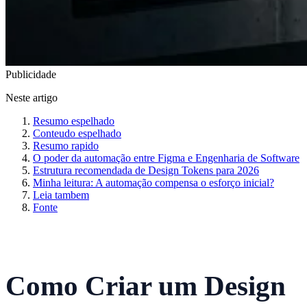
Publicidade
Neste artigo
Resumo espelhado
Conteudo espelhado
Resumo rapido
O poder da automação entre Figma e Engenharia de Software
Estrutura recomendada de Design Tokens para 2026
Minha leitura: A automação compensa o esforço inicial?
Leia tambem
Fonte
Como Criar um Design