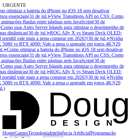
URGENTE
 otimizar a bateria do iPhone no iOS 18 sem desativar
sos essenciais
(31 de jul.)
•
View Transitions API no CSS: Como
 animações fluidas entre páginas sem JavaScript
(30 de
Como usar Astro Server Islands para otimizar o desempenho de
as dinâmicas
(30 de jul.)
•
ROG Ally X vs Steam Deck OLED:
portátil vale mais a pena comprar em 2026?
(30 de jul.)
•
Nvidia
5080 vs RTX 4090: Vale a pena o upgrade em jogos 4K?
(29
.)
•
Como otimizar a bateria do iPhone no iOS 18 sem desativar
sos essenciais
(31 de jul.)
•
View Transitions API no CSS: Como
 animações fluidas entre páginas sem JavaScript
(30 de
Como usar Astro Server Islands para otimizar o desempenho de
as dinâmicas
(30 de jul.)
•
ROG Ally X vs Steam Deck OLED:
portátil vale mais a pena comprar em 2026?
(30 de jul.)
•
Nvidia
5080 vs RTX 4090: Vale a pena o upgrade em jogos 4K?
(29
Doug
.)
D
ESIGN
Home
Games
Tecnologia
Inteligência Artificial
Programação