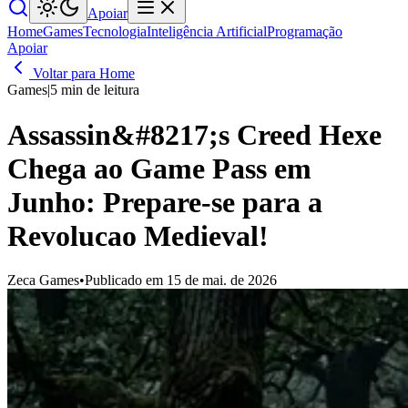
Apoiar
Home
Games
Tecnologia
Inteligência Artificial
Programação
Apoiar
Voltar para Home
Games
|
5 min de leitura
Assassin&#8217;s Creed Hexe
Chega ao Game Pass em
Junho: Prepare-se para a
Revolucao Medieval!
Zeca Games
•
Publicado em 15 de mai. de 2026