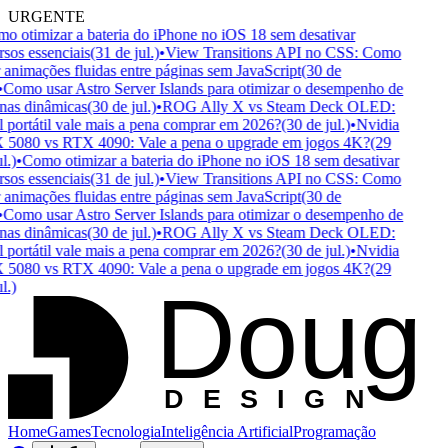
URGENTE
 otimizar a bateria do iPhone no iOS 18 sem desativar
sos essenciais
(31 de jul.)
•
View Transitions API no CSS: Como
 animações fluidas entre páginas sem JavaScript
(30 de
Como usar Astro Server Islands para otimizar o desempenho de
as dinâmicas
(30 de jul.)
•
ROG Ally X vs Steam Deck OLED:
portátil vale mais a pena comprar em 2026?
(30 de jul.)
•
Nvidia
5080 vs RTX 4090: Vale a pena o upgrade em jogos 4K?
(29
.)
•
Como otimizar a bateria do iPhone no iOS 18 sem desativar
sos essenciais
(31 de jul.)
•
View Transitions API no CSS: Como
 animações fluidas entre páginas sem JavaScript
(30 de
Como usar Astro Server Islands para otimizar o desempenho de
as dinâmicas
(30 de jul.)
•
ROG Ally X vs Steam Deck OLED:
portátil vale mais a pena comprar em 2026?
(30 de jul.)
•
Nvidia
5080 vs RTX 4090: Vale a pena o upgrade em jogos 4K?
(29
Doug
.)
D
ESIGN
Home
Games
Tecnologia
Inteligência Artificial
Programação