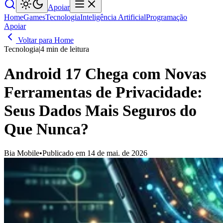
Apoiar
Home
Games
Tecnologia
Inteligência Artificial
Programação
Apoiar
Voltar para Home
Tecnologia
|
4 min de leitura
Android 17 Chega com Novas
Ferramentas de Privacidade:
Seus Dados Mais Seguros do
Que Nunca?
Bia Mobile
•
Publicado em 14 de mai. de 2026